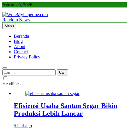
Skip
Agustus 9, 2026
to
content
Random News
WriteMyPaperme.com
Bisnis, Kuliner, Teknologi
Menu
Beranda
Blog
About
Contact
Privacy Policy
Cari
untuk:
Headlines
Efisiensi Usaha Santan Segar Bikin
Produksi Lebih Lancar
5 hari ago