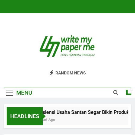
Skip
to
content
WriteMyPaperm
Bisnis, Kuliner, Teknologi
RANDOM NEWS
MENU
Efisiensi Usaha Santan Segar Bikin Produksi 
HEADLINES
5 Hari Ago