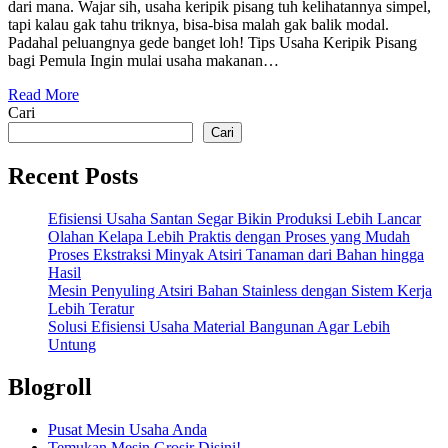
dari mana. Wajar sih, usaha keripik pisang tuh kelihatannya simpel,
tapi kalau gak tahu triknya, bisa-bisa malah gak balik modal.
Padahal peluangnya gede banget loh! Tips Usaha Keripik Pisang
bagi Pemula Ingin mulai usaha makanan…
Read More
Cari
Cari
Recent Posts
Efisiensi Usaha Santan Segar Bikin Produksi Lebih Lancar
Olahan Kelapa Lebih Praktis dengan Proses yang Mudah
Proses Ekstraksi Minyak Atsiri Tanaman dari Bahan hingga
Hasil
Mesin Penyuling Atsiri Bahan Stainless dengan Sistem Kerja
Lebih Teratur
Solusi Efisiensi Usaha Material Bangunan Agar Lebih
Untung
Blogroll
Pusat Mesin Usaha Anda
Temukan Mesin Grosir Disini!