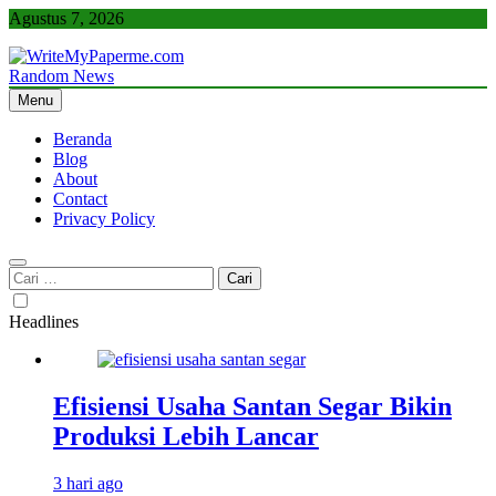
Skip
Agustus 7, 2026
to
content
Random News
WriteMyPaperme.com
Bisnis, Kuliner, Teknologi
Menu
Beranda
Blog
About
Contact
Privacy Policy
Cari
untuk:
Headlines
Efisiensi Usaha Santan Segar Bikin
Produksi Lebih Lancar
3 hari ago