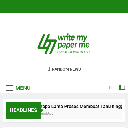
Skip
to
content
WriteMyPaperm
Bisnis, Kuliner, Teknologi
RANDOM NEWS
MENU
Berapa Lama Proses Membuat Tahu hingga Si
HEADLINES
4 Menit Ago