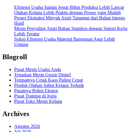
Efisiensi Usaha Santan Segar Bikin Produksi Lebih Lancar
Olahan Kelapa Lebih Praktis dengan Proses yang Mudah
Proses Ekstraksi Minyak Atsiri Tanaman dari Bahan hingga
Hasil
Mesin Penyuling Atsiri Bahan Stainless dengan Sistem Kerja
Lebih Teratur
Solusi Efisiensi Usaha Material Bangunan Agar Lebih
Untung
Blogroll
Pusat Mesin Usaha Anda
Temukan Mesin Grosir Disini!
Tempatnya Cetak Kaos Paling Cepat
Produk Olahan Sabut Kelapa Terbaik
Pusatnya Briket Ekspor
Pusat Training di Jogja
Pusat Toko Mesin Kelapa
Archives
Agustus 2026
Juli 2026