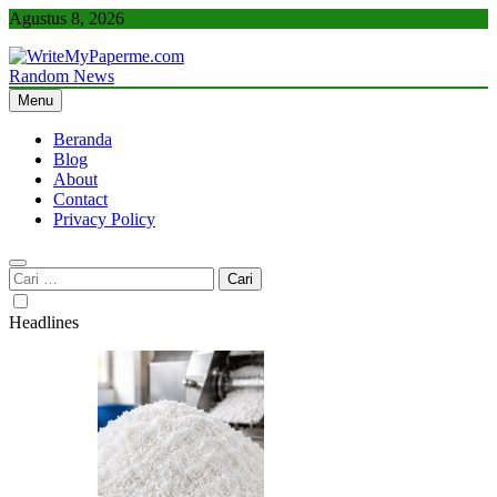
Skip
Agustus 8, 2026
to
content
Random News
WriteMyPaperme.com
Bisnis, Kuliner, Teknologi
Menu
Beranda
Blog
About
Contact
Privacy Policy
Cari
untuk:
Headlines