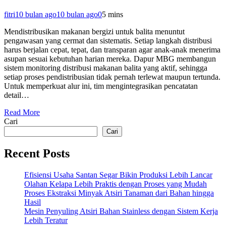
fitri
10 bulan ago
10 bulan ago
0
5 mins
Mendistribusikan makanan bergizi untuk balita menuntut
pengawasan yang cermat dan sistematis. Setiap langkah distribusi
harus berjalan cepat, tepat, dan transparan agar anak-anak menerima
asupan sesuai kebutuhan harian mereka. Dapur MBG membangun
sistem monitoring distribusi makanan balita yang aktif, sehingga
setiap proses pendistribusian tidak pernah terlewat maupun tertunda.
Untuk memperkuat alur ini, tim mengintegrasikan pencatatan
detail…
Read More
Cari
Cari
Recent Posts
Efisiensi Usaha Santan Segar Bikin Produksi Lebih Lancar
Olahan Kelapa Lebih Praktis dengan Proses yang Mudah
Proses Ekstraksi Minyak Atsiri Tanaman dari Bahan hingga
Hasil
Mesin Penyuling Atsiri Bahan Stainless dengan Sistem Kerja
Lebih Teratur