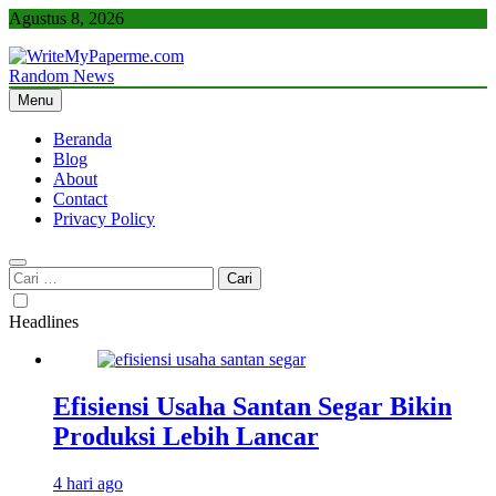
Skip
Agustus 8, 2026
to
content
Random News
WriteMyPaperme.com
Bisnis, Kuliner, Teknologi
Menu
Beranda
Blog
About
Contact
Privacy Policy
Cari
untuk:
Headlines
Efisiensi Usaha Santan Segar Bikin
Produksi Lebih Lancar
4 hari ago