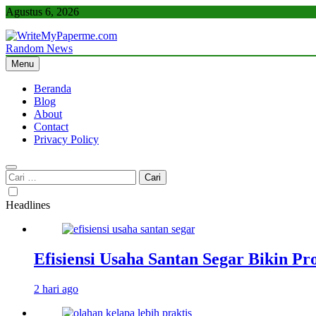
Skip
Agustus 6, 2026
to
content
Random News
WriteMyPaperme.com
Bisnis, Kuliner, Teknologi
Menu
Beranda
Blog
About
Contact
Privacy Policy
Cari
untuk:
Headlines
Efisiensi Usaha Santan Segar Bikin P
2 hari ago