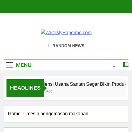
Skip
to
content
WriteMyPaperm
Bisnis, Kuliner, Teknologi
RANDOM NEWS
MENU
Efisiensi Usaha Santan Segar Bikin Produksi 
HEADLINES
4 Hari Ago
Home
mesin pengemasan makanan