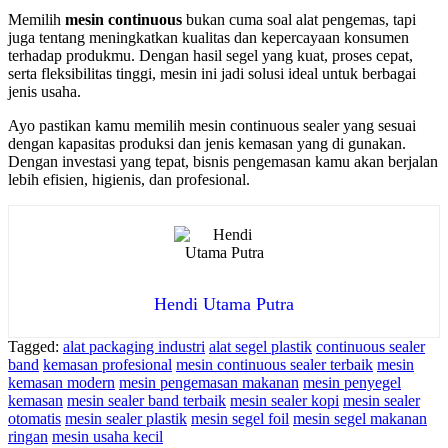
Memilih
mesin continuous
bukan cuma soal alat pengemas, tapi
juga tentang meningkatkan kualitas dan kepercayaan konsumen
terhadap produkmu. Dengan hasil segel yang kuat, proses cepat,
serta fleksibilitas tinggi, mesin ini jadi solusi ideal untuk berbagai
jenis usaha.
Ayo pastikan kamu memilih mesin continuous sealer yang sesuai
dengan kapasitas produksi dan jenis kemasan yang di gunakan.
Dengan investasi yang tepat, bisnis pengemasan kamu akan berjalan
lebih efisien, higienis, dan profesional.
Hendi Utama Putra
Tagged:
alat packaging industri
alat segel plastik
continuous sealer
band
kemasan profesional
mesin continuous sealer terbaik
mesin
kemasan modern
mesin pengemasan makanan
mesin penyegel
kemasan
mesin sealer band terbaik
mesin sealer kopi
mesin sealer
otomatis
mesin sealer plastik
mesin segel foil
mesin segel makanan
ringan
mesin usaha kecil