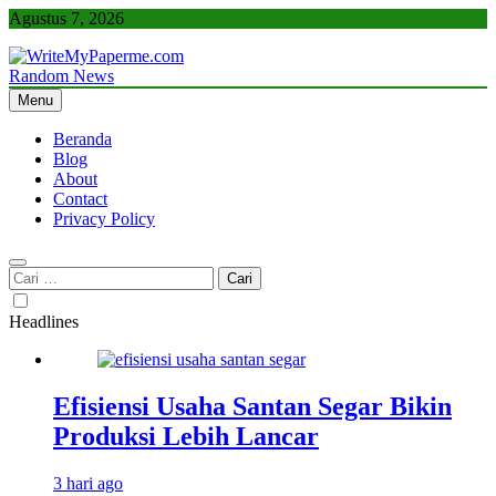
Skip
Agustus 7, 2026
to
content
Random News
WriteMyPaperme.com
Bisnis, Kuliner, Teknologi
Menu
Beranda
Blog
About
Contact
Privacy Policy
Cari
untuk:
Headlines
Efisiensi Usaha Santan Segar Bikin
Produksi Lebih Lancar
3 hari ago