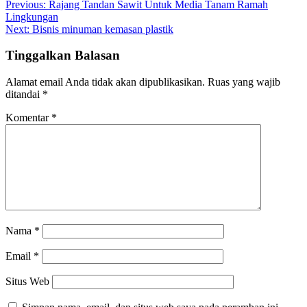
Navigasi
Previous:
Rajang Tandan Sawit Untuk Media Tanam Ramah
Lingkungan
pos
Next:
Bisnis minuman kemasan plastik
Tinggalkan Balasan
Alamat email Anda tidak akan dipublikasikan.
Ruas yang wajib
ditandai
*
Komentar
*
Nama
*
Email
*
Situs Web