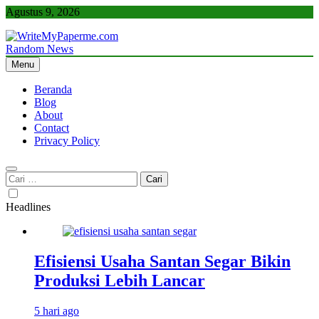
Skip
Agustus 9, 2026
to
content
Random News
WriteMyPaperme.com
Bisnis, Kuliner, Teknologi
Menu
Beranda
Blog
About
Contact
Privacy Policy
Cari
untuk:
Headlines
Efisiensi Usaha Santan Segar Bikin
Produksi Lebih Lancar
5 hari ago