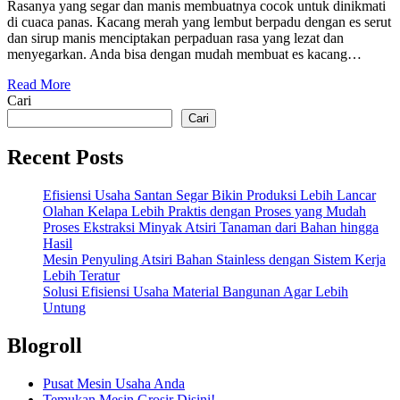
Rasanya yang segar dan manis membuatnya cocok untuk dinikmati
di cuaca panas. Kacang merah yang lembut berpadu dengan es serut
dan sirup manis menciptakan perpaduan rasa yang lezat dan
menyegarkan. Anda bisa dengan mudah membuat es kacang…
Read More
Cari
Cari
Recent Posts
Efisiensi Usaha Santan Segar Bikin Produksi Lebih Lancar
Olahan Kelapa Lebih Praktis dengan Proses yang Mudah
Proses Ekstraksi Minyak Atsiri Tanaman dari Bahan hingga
Hasil
Mesin Penyuling Atsiri Bahan Stainless dengan Sistem Kerja
Lebih Teratur
Solusi Efisiensi Usaha Material Bangunan Agar Lebih
Untung
Blogroll
Pusat Mesin Usaha Anda
Temukan Mesin Grosir Disini!