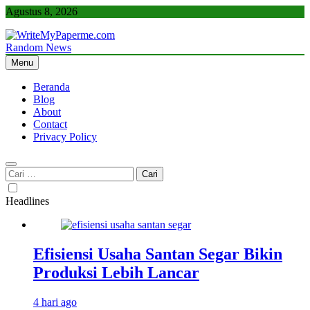
Skip
Agustus 8, 2026
to
content
Random News
WriteMyPaperme.com
Bisnis, Kuliner, Teknologi
Menu
Beranda
Blog
About
Contact
Privacy Policy
Cari
untuk:
Headlines
Efisiensi Usaha Santan Segar Bikin
Produksi Lebih Lancar
4 hari ago