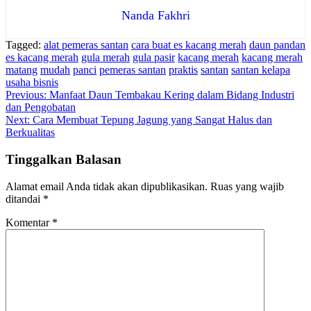
Nanda Fakhri
Tagged:
alat pemeras santan
cara buat es kacang merah
daun pandan
es kacang merah
gula merah
gula pasir
kacang merah
kacang merah
matang
mudah
panci
pemeras santan
praktis
santan
santan kelapa
usaha bisnis
Navigasi
Previous:
Manfaat Daun Tembakau Kering dalam Bidang Industri
dan Pengobatan
pos
Next:
Cara Membuat Tepung Jagung yang Sangat Halus dan
Berkualitas
Tinggalkan Balasan
Alamat email Anda tidak akan dipublikasikan.
Ruas yang wajib
ditandai
*
Komentar
*