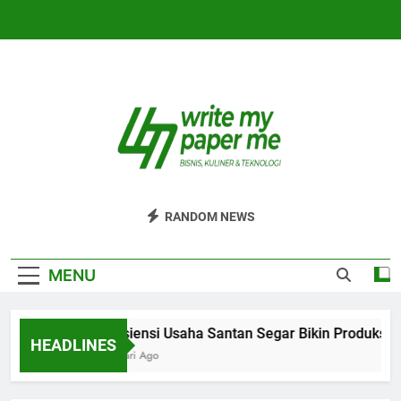
Skip
to
content
WriteMyPaperm
Bisnis, Kuliner, Teknologi
RANDOM NEWS
MENU
Efisiensi Usaha Santan Segar Bikin Produksi L
HEADLINES
6 Hari Ago