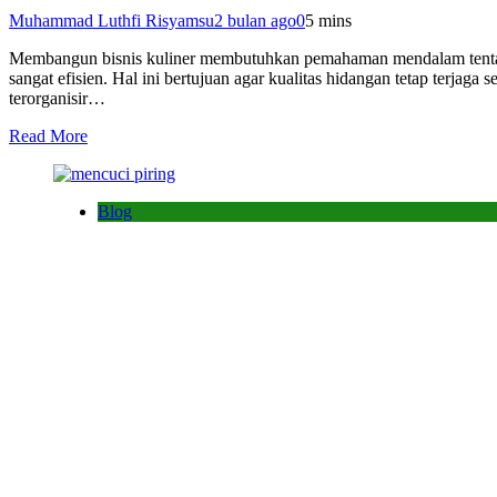
Muhammad Luthfi Risyamsu
2 bulan ago
0
5 mins
Membangun bisnis kuliner membutuhkan pemahaman mendalam tentang s
sangat efisien. Hal ini bertujuan agar kualitas hidangan tetap terja
terorganisir…
Read More
Blog