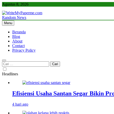
Skip
Agustus 8, 2026
to
content
Random News
WriteMyPaperme.com
Bisnis, Kuliner, Teknologi
Menu
Beranda
Blog
About
Contact
Privacy Policy
Cari
untuk:
Headlines
Efisiensi Usaha Santan Segar Bikin P
4 hari ago