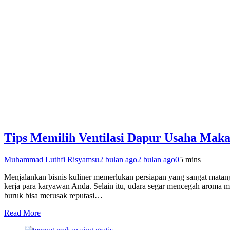
Tips Memilih Ventilasi Dapur Usaha Mak
Muhammad Luthfi Risyamsu
2 bulan ago
2 bulan ago
0
5 mins
Menjalankan bisnis kuliner memerlukan persiapan yang sangat matang.
kerja para karyawan Anda. Selain itu, udara segar mencegah aroma m
buruk bisa merusak reputasi…
Read More