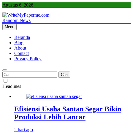
Skip
Agustus 6, 2026
to
content
Random News
WriteMyPaperme.com
Bisnis, Kuliner, Teknologi
Menu
Beranda
Blog
About
Contact
Privacy Policy
Cari
untuk:
Headlines
Efisiensi Usaha Santan Segar Bikin
Produksi Lebih Lancar
2 hari ago