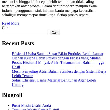
mencuci sehingga lebih cepat, lebih teratur, dan tidak saling
bertabrakan antar proses. Dalam dapur modern maupun skala
industri, penggunaan sink ini membantu menjaga kebersihan
sekaligus mempercepat ritme kerja. Setiap proses seperti…
Read More
Cari
Cari
Recent Posts
Efisiensi Usaha Santan Segar Bikin Produksi Lebih Lancar
Olahan Kelapa Lebih Praktis dengan Proses yang Mudah
Proses Ekstraksi Minyak Atsiri Tanaman dari Bahan hingga
Hasil
Mesin Penyuling Atsiri Bahan Stainless dengan Sistem Kerja
Lebih Teratur
Solusi Efisiensi Usaha Material Bangunan Agar Lebih
Untung
Blogroll
Pusat Mesin Usaha Anda
Temukan Mesin Grosir Disini!