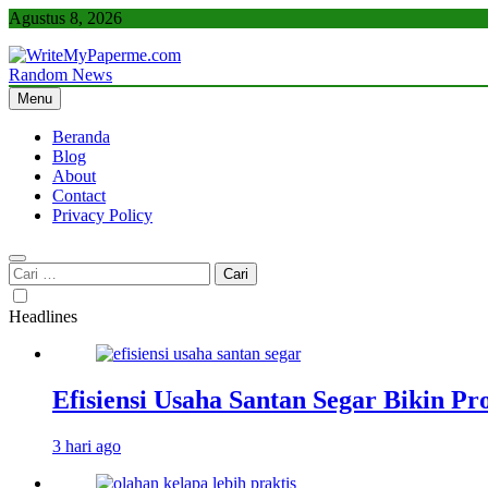
Skip
Agustus 8, 2026
to
content
Random News
WriteMyPaperme.com
Bisnis, Kuliner, Teknologi
Menu
Beranda
Blog
About
Contact
Privacy Policy
Cari
untuk:
Headlines
Efisiensi Usaha Santan Segar Bikin P
3 hari ago