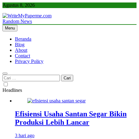
Skip
Agustus 8, 2026
to
content
Random News
WriteMyPaperme.com
Bisnis, Kuliner, Teknologi
Menu
Beranda
Blog
About
Contact
Privacy Policy
Cari
untuk:
Headlines
Efisiensi Usaha Santan Segar Bikin
Produksi Lebih Lancar
3 hari ago