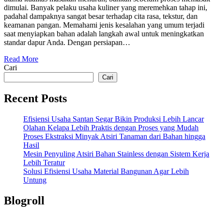
dimulai. Banyak pelaku usaha kuliner yang meremehkan tahap ini,
padahal dampaknya sangat besar terhadap cita rasa, tekstur, dan
keamanan pangan. Memahami jenis kesalahan yang umum terjadi
saat menyiapkan bahan adalah langkah awal untuk meningkatkan
standar dapur Anda. Dengan persiapan…
Read More
Cari
Cari
Recent Posts
Efisiensi Usaha Santan Segar Bikin Produksi Lebih Lancar
Olahan Kelapa Lebih Praktis dengan Proses yang Mudah
Proses Ekstraksi Minyak Atsiri Tanaman dari Bahan hingga
Hasil
Mesin Penyuling Atsiri Bahan Stainless dengan Sistem Kerja
Lebih Teratur
Solusi Efisiensi Usaha Material Bangunan Agar Lebih
Untung
Blogroll