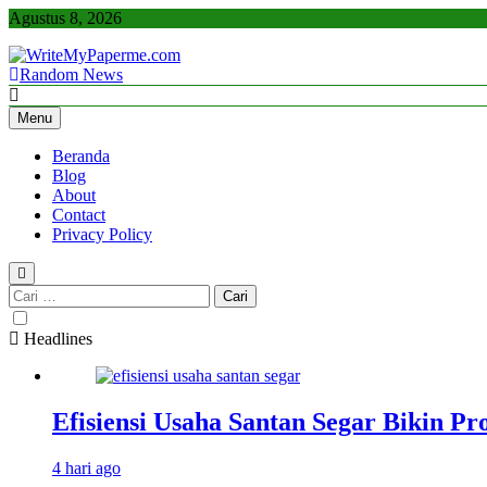
Skip
Agustus 8, 2026
to
content
Random News
WriteMyPaperme.com
Bisnis, Kuliner, Teknologi
Menu
Beranda
Blog
About
Contact
Privacy Policy
Cari
untuk:
Headlines
Efisiensi Usaha Santan Segar Bikin P
4 hari ago