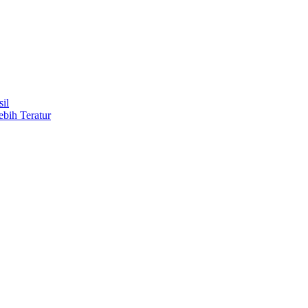
il
ebih Teratur