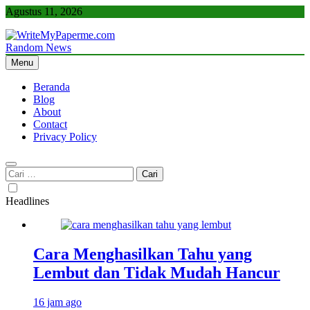
Skip
Agustus 11, 2026
to
content
Random News
WriteMyPaperme.com
Bisnis, Kuliner, Teknologi
Menu
Beranda
Blog
About
Contact
Privacy Policy
Cari
untuk:
Headlines
Cara Menghasilkan Tahu yang
Lembut dan Tidak Mudah Hancur
16 jam ago