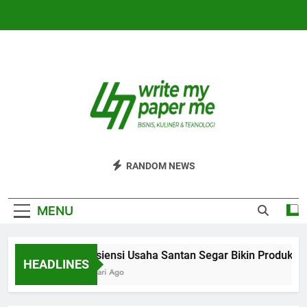
Skip
to
content
WriteMyPaperm
Bisnis, Kuliner, Teknologi
RANDOM NEWS
MENU
Efisiensi Usaha Santan Segar Bikin Produksi L
HEADLINES
5 Hari Ago