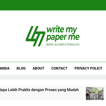
iteMyPaperme.com
iner, Teknologi
RANDA
BLOG
ABOUT
CONTACT
PRIVACY POLICY
raktis dengan Proses yang Mudah
Proses Eks
1 Minggu Ago