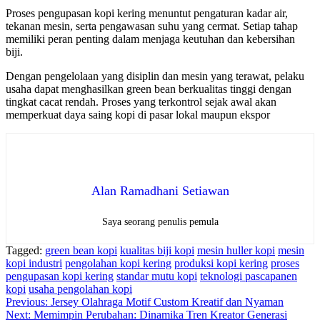
Proses pengupasan kopi kering menuntut pengaturan kadar air,
tekanan mesin, serta pengawasan suhu yang cermat. Setiap tahap
memiliki peran penting dalam menjaga keutuhan dan kebersihan
biji.
Dengan pengelolaan yang disiplin dan mesin yang terawat, pelaku
usaha dapat menghasilkan green bean berkualitas tinggi dengan
tingkat cacat rendah. Proses yang terkontrol sejak awal akan
memperkuat daya saing kopi di pasar lokal maupun ekspor
Alan Ramadhani Setiawan
Saya seorang penulis pemula
Tagged:
green bean kopi
kualitas biji kopi
mesin huller kopi
mesin
kopi industri
pengolahan kopi kering
produksi kopi kering
proses
pengupasan kopi kering
standar mutu kopi
teknologi pascapanen
kopi
usaha pengolahan kopi
Navigasi
Previous:
Jersey Olahraga Motif Custom Kreatif dan Nyaman
Next:
Memimpin Perubahan: Dinamika Tren Kreator Generasi