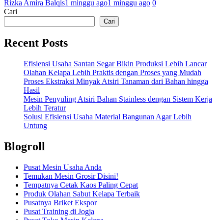
Rizka Amira Balqis
1 minggu ago
1 minggu ago
0
Cari
Cari
Recent Posts
Efisiensi Usaha Santan Segar Bikin Produksi Lebih Lancar
Olahan Kelapa Lebih Praktis dengan Proses yang Mudah
Proses Ekstraksi Minyak Atsiri Tanaman dari Bahan hingga
Hasil
Mesin Penyuling Atsiri Bahan Stainless dengan Sistem Kerja
Lebih Teratur
Solusi Efisiensi Usaha Material Bangunan Agar Lebih
Untung
Blogroll
Pusat Mesin Usaha Anda
Temukan Mesin Grosir Disini!
Tempatnya Cetak Kaos Paling Cepat
Produk Olahan Sabut Kelapa Terbaik
Pusatnya Briket Ekspor
Pusat Training di Jogja