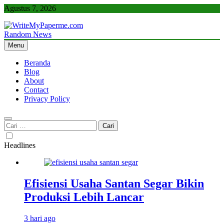
Skip
Agustus 7, 2026
to
content
Random News
WriteMyPaperme.com
Bisnis, Kuliner, Teknologi
Menu
Beranda
Blog
About
Contact
Privacy Policy
Cari
untuk:
Headlines
Efisiensi Usaha Santan Segar Bikin
Produksi Lebih Lancar
3 hari ago