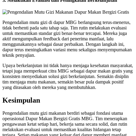
3. Melakukan Evaluasi dan Peningkatan Berkelanjutan
Pengendalian mutu gizi di dapur MBG berlangsung terus-menerus,
tidak berhenti pada satu tahap saja. Tim rutin melakukan evaluasi
untuk memastikan standar gizi benar-benar tercapai. Mereka juga
aktif mengumpulkan feedback dari penerima manfaat, lalu
menggunakannya sebagai dasar perbaikan. Dengan langkah ini,
dapur terus meningkatkan variasi menu sekaligus menyempurnakan
teknik penyajian.
Upaya berkelanjutan ini tidak hanya menjaga kesehatan masyarakat,
tetapi juga memperkuat citra MBG sebagai dapur makan gratis yang
konsisten menyediakan solusi gizi berkelanjutan. Semakin disiplin
tim menjaga mutu makanan, semakin besar pula dampak positif
yang dirasakan oleh mereka yang membutuhkan.
Kesimpulan
Pengendalian mutu gizi makanan berdiri sebagai fondasi utama
operasional Dapur Makan Bergizi Gratis MBG. Tim menerapkan
pengawasan ketat setiap hari, bekerja sama secara solid, dan rutin
melakukan evaluasi untuk memastikan kualitas hidangan tetap
terjaga. Setiap makanan yang keluar dari dapur memberi manfaat