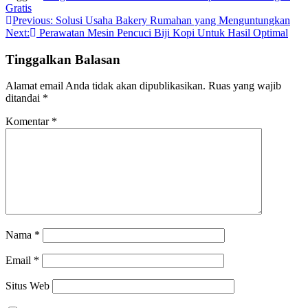
Gratis
Navigasi
Previous:
Solusi Usaha Bakery Rumahan yang Menguntungkan
Next:
Perawatan Mesin Pencuci Biji Kopi Untuk Hasil Optimal
pos
Tinggalkan Balasan
Alamat email Anda tidak akan dipublikasikan.
Ruas yang wajib
ditandai
*
Komentar
*
Nama
*
Email
*
Situs Web