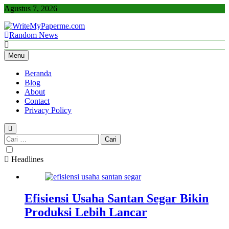
Skip
Agustus 7, 2026
to
content
Random News
WriteMyPaperme.com
Bisnis, Kuliner, Teknologi
Menu
Beranda
Blog
About
Contact
Privacy Policy
Cari
untuk:
Headlines
Efisiensi Usaha Santan Segar Bikin
Produksi Lebih Lancar