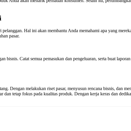
duk Anda akan menarik perhatian konsumen. Selain itu, pertimbangkan
i
dari pelanggan. Hal ini akan membantu Anda memahami apa yang mereka s
uhan pasar.
an bisnis. Catat semua pemasukan dan pengeluaran, serta buat lapor
ng. Dengan melakukan riset pasar, menyusun rencana bisnis, dan mem
sar dan tetap fokus pada kualitas produk. Dengan kerja keras dan dedi