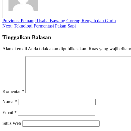
Navigasi
Previous:
Peluang Usaha Bawang Goreng Renyah dan Gurih
Next:
Teknologi Fermentasi Pakan Sapi
pos
Tinggalkan Balasan
Alamat email Anda tidak akan dipublikasikan.
Ruas yang wajib ditan
Komentar
*
Nama
*
Email
*
Situs Web