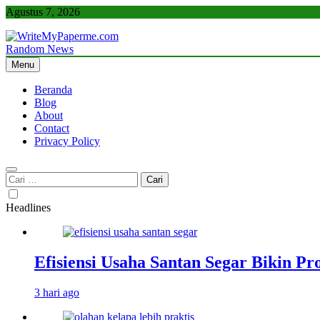
Skip
Agustus 7, 2026
to
content
Random News
WriteMyPaperme.com
Bisnis, Kuliner, Teknologi
Menu
Beranda
Blog
About
Contact
Privacy Policy
Cari
untuk:
Headlines
Efisiensi Usaha Santan Segar Bikin P
3 hari ago