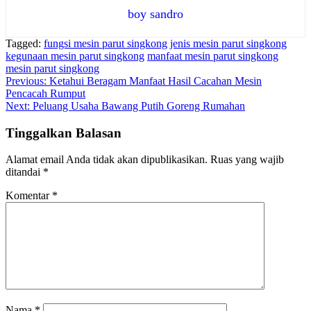
boy sandro
Tagged:
fungsi mesin parut singkong
jenis mesin parut singkong
kegunaan mesin parut singkong
manfaat mesin parut singkong
mesin parut singkong
Navigasi
Previous:
Ketahui Beragam Manfaat Hasil Cacahan Mesin
Pencacah Rumput
pos
Next:
Peluang Usaha Bawang Putih Goreng Rumahan
Tinggalkan Balasan
Alamat email Anda tidak akan dipublikasikan.
Ruas yang wajib
ditandai
*
Komentar
*
Nama
*