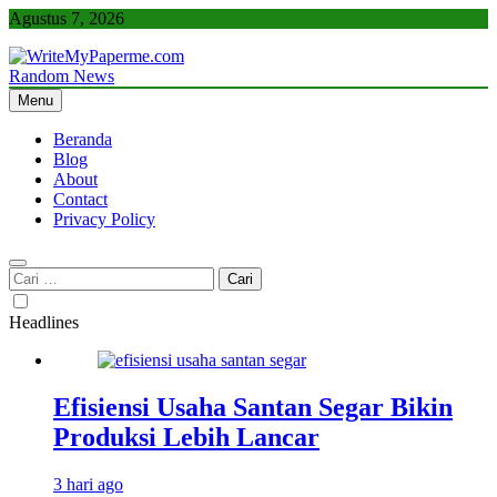
Skip
Agustus 7, 2026
to
content
Random News
WriteMyPaperme.com
Bisnis, Kuliner, Teknologi
Menu
Beranda
Blog
About
Contact
Privacy Policy
Cari
untuk:
Headlines
Efisiensi Usaha Santan Segar Bikin
Produksi Lebih Lancar
3 hari ago