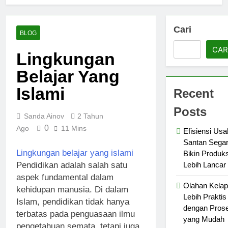
dengan
Ekstraksi
Proses
Minyak
1 Minggu
yang
Atsiri
Cari
Mudah
Ago
BLOG
Tanaman
Mesin
dari
CAR
Penyuling
Lingkungan
Bahan
Atsiri
hingga
1 Minggu
Belajar Yang
Bahan
Hasil
Ago
Stainless
Islami
Solusi
Recent
dengan
Efisiensi
Sistem
Usaha
Posts
Kerja
2 Minggu
Sanda Ainov
2 Tahun
Material
Lebih
Ago
Bangunan
0
Ago
11 Mins
Teratur
Efisiensi Us
Cara
Agar
Santan Sega
Buat
Lebih
Lingkungan belajar yang islami
Bikin Produks
Batu
Untung
2 Minggu
Pecah
Lebih Lancar
Pendidikan adalah salah satu
Ago
Presisi
aspek fundamental dalam
Agar
Olahan Kela
kehidupan manusia. Di dalam
Hasil
Lebih Praktis
Islam, pendidikan tidak hanya
Lebih
dengan Pros
Seragam
terbatas pada penguasaan ilmu
yang Mudah
pengetahuan semata, tetapi juga