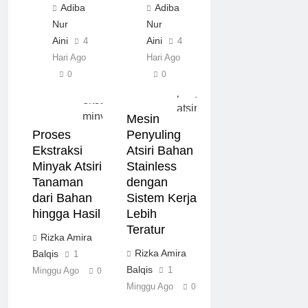
Adiba
Adiba
Nur
Nur
Aini
Aini
4
4
Hari Ago
Hari Ago
0
0
Mesin
Proses
Penyuling
Ekstraksi
Atsiri Bahan
Minyak Atsiri
Stainless
Tanaman
dengan
dari Bahan
Sistem Kerja
hingga Hasil
Lebih
Teratur
Rizka Amira
Rizka Amira
Balqis
1
Balqis
1
Minggu Ago
0
Minggu Ago
0