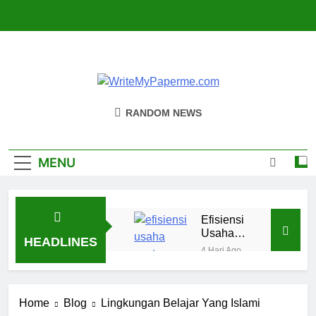
Skip
to
content
WriteMyPaper
Bisnis, Kuliner, Teknologi
RANDOM NEWS
MENU
Efisiensi
Usaha
HEADLINES
Santan
4 Hari Ago
Segar
Olahan
Bikin
Kelapa
Produksi
Lebih
4 Hari Ago
Lebih
Home
Blog
Lingkungan Belajar Yang Islami
Praktis
Proses
Lancar