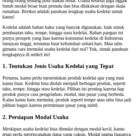
orang-orang tentang pola makan sehat. Usaha kedelai juga nggak
butuh modal besar buat pemula dan bisa dilakukan dengan skala
rumahan. Berikut adalah panduan lengkap usaha kedelai untuk
kamu!
Kedelai adalah bahan baku yang banyak digunakan, baik untuk
pembuatan tahu, tempe, hingga susu kedelai. Bahan pangan ini
punya prospek yang luas karena konsumsi kedelai di Indonesia
lumayan tinggi, terutama buat kebutuhan sehari-hari. Mau tahu
gimana cara memulai usaha kedelai dari nol? Yuk, simak panduan
lengkapnya di artikel ini!
1. Tentukan Jenis Usaha Kedelai yang Tepat
Pertama, kamu perlu menentukan produk kedelai apa yang mau
kamu buat. Kedelai bisa diolah menjadi berbagai produk, seperti
tahu, tempe, hingga susu kedelai. Pilihan ini penting karena tiap
produk punya cara pengolahan, modal, dan pasar yang berbeda.
Kalau kamu baru memulai, produk seperti tempe atau tahu bisa jadi
pilihan bagus karena permintaan pasar yang stabil.
2. Persiapan Modal Usaha
Meskipun usaha kedelai bisa dimulai dengan modal kecil, kamu
tetap perlu merencanakan dana yang cukup. Modal utama biasanya