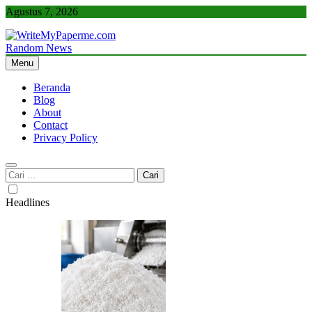
Skip
Agustus 7, 2026
to
content
Random News
WriteMyPaperme.com
Bisnis, Kuliner, Teknologi
Menu
Beranda
Blog
About
Contact
Privacy Policy
Cari
untuk:
Headlines