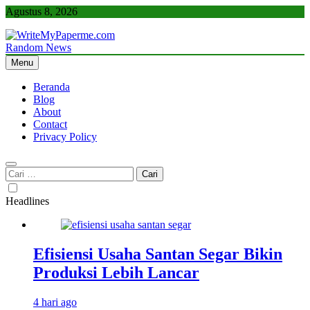
Skip
Agustus 8, 2026
to
content
Random News
WriteMyPaperme.com
Bisnis, Kuliner, Teknologi
Menu
Beranda
Blog
About
Contact
Privacy Policy
Cari
untuk:
Headlines
Efisiensi Usaha Santan Segar Bikin
Produksi Lebih Lancar
4 hari ago