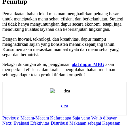
Penutup
Pemanfaatan bahan lokal musiman menghadirkan peluang besar
untuk menciptakan menu sehat, efisien, dan berkelanjutan. Strategi
ini tidak hanya menguntungkan dapur secara ekonomi, tetapi juga
mendukung kualitas layanan dan keberlanjutan lingkungan.
Dengan inovasi, teknologi, dan kreativitas, dapur mampu
menghadirkan sajian yang konsisten menarik sepanjang tahun.
Konsumen akan merasakan manfaat nyata dari menu sehat yang
segar dan bernutrisi.
Sebagai dukungan akhir, penggunaan
alat dapur MBG
akan
memperkuat efisiensi dan kualitas pengolahan bahan musiman
sehingga dapur tetap produktif dan kompetitif.
dea
Navigasi
Previous:
Macam-Macam Kafarat apa Saja yang Wajib dibayar
Next:
Evaluasi Efektivitas Distribusi Makanan sebagai Kepuasan
pos