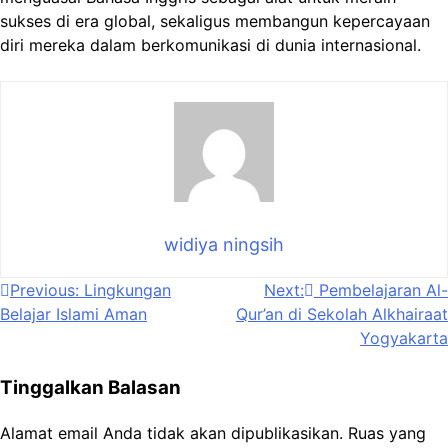
sukses di era global, sekaligus membangun kepercayaan
diri mereka dalam berkomunikasi di dunia internasional.
widiya ningsih
Navigasi
Previous:
Lingkungan
Next:
Pembelajaran Al-
Belajar Islami Aman
Qur’an di Sekolah Alkhairaat
pos
Yogyakarta
Tinggalkan Balasan
Alamat email Anda tidak akan dipublikasikan.
Ruas yang