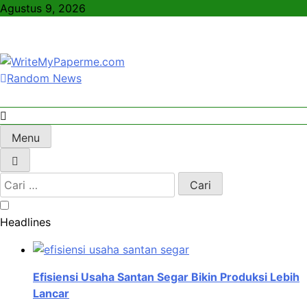
Skip
Agustus 9, 2026
to
content
Random News
WriteMyPaperme.com
Bisnis, Kuliner, Teknologi
Menu
Cari
untuk:
Headlines
Efisiensi Usaha Santan Segar Bikin Produksi Lebih
Lancar