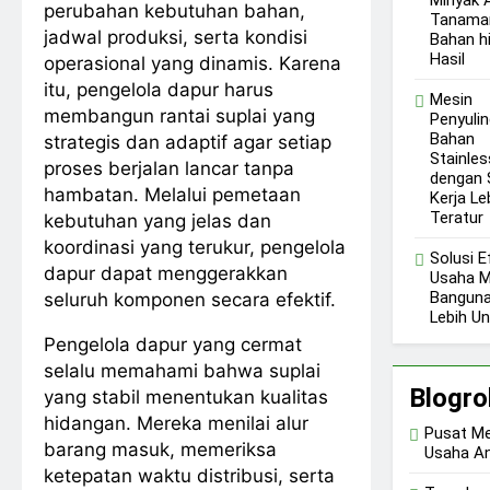
perubahan kebutuhan bahan,
Tanaman
jadwal produksi, serta kondisi
Bahan h
Hasil
operasional yang dinamis. Karena
itu, pengelola dapur harus
Mesin
membangun rantai suplai yang
Penyulin
Bahan
strategis dan adaptif agar setiap
Stainles
proses berjalan lancar tanpa
dengan 
hambatan. Melalui pemetaan
Kerja Le
Teratur
kebutuhan yang jelas dan
koordinasi yang terukur, pengelola
Solusi E
dapur dapat menggerakkan
Usaha M
Banguna
seluruh komponen secara efektif.
Lebih U
Pengelola dapur yang cermat
selalu memahami bahwa suplai
Blogrol
yang stabil menentukan kualitas
hidangan. Mereka menilai alur
Pusat Me
barang masuk, memeriksa
Usaha A
ketepatan waktu distribusi, serta