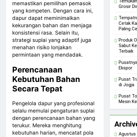
Temukan
memastikan pemilihan pemasok
Grosir Dis
yang kompeten. Dengan cara ini,
dapur dapat meminimalkan
Tempatn
Cetak K
kekurangan bahan dan menjaga
Paling C
konsistensi rasa. Selain itu,
strategi suplai yang adaptif juga
Produk O
Sabut Ke
menahan risiko lonjakan
Terbaik
permintaan yang mendadak.
Pusatnya
Perencanaan
Ekspor
Kebutuhan Bahan
Pusat Tr
di Jogja
Secara Tepat
Pusat T
Mesin Ke
Pengelola dapur yang profesional
selalu memulai pengaturan suplai
dengan perencanaan bahan yang
Archiv
terukur. Mereka menghitung
kebutuhan harian, mencatat pola
Agustus