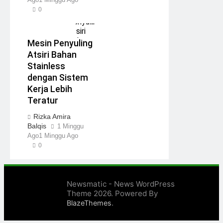
0
Mesin Penyuling
Atsiri Bahan
Stainless
dengan Sistem
Kerja Lebih
Teratur
Rizka Amira
Balqis
1 Minggu
Ago
1 Minggu Ago
0
Newsmatic - News WordPress
Theme 2026. Powered By
.
BlazeThemes