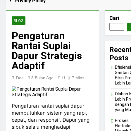
Privacy Policy
Tanaman dari Bahan
1 Minggu Ago
1 Minggu Ago
hingga Hasil
Mesin Penyuling
Atsiri Bahan
Cari
Stainless dengan
BLOG
1 Minggu Ago
1 Minggu Ago
Sistem Kerja Lebih
Solusi Efisiensi
Teratur
Pengaturan
Usaha Material
Bangunan Agar
2 Minggu Ago
Rantai Suplai
Lebih Untung
Cara Buat Batu
Recen
Pecah Presisi Agar
Dapur Strategis
Posts
Hasil Lebih Seragam
2 Minggu Ago
Adaptif
Efisiens
Santan 
0
Bikin Pr
Dea
8 Bulan Ago
7 Mins
Lebih La
Olahan 
Lebih Pr
dengan 
Pengaturan rantai suplai dapur
yang M
membutuhkan sistem yang rapi,
cepat, dan responsif. Dapur yang
Proses
Ekstraks
sibuk selalu menghadapi
Minyak A