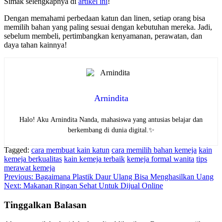
Simak selengkapnya di
artikel ini
!
Dengan memahami perbedaan katun dan linen, setiap orang bisa
memilih bahan yang paling sesuai dengan kebutuhan mereka. Jadi,
sebelum membeli, pertimbangkan kenyamanan, perawatan, dan
daya tahan kainnya!
Arnindita
Halo! Aku Arnindita Nanda, mahasiswa yang antusias belajar dan
berkembang di dunia digital.✨
Tagged:
cara membuat kain katun
cara memilih bahan kemeja
kain
kemeja berkualitas
kain kemeja terbaik
kemeja formal wanita
tips
merawat kemeja
Navigasi
Previous:
Bagaimana Plastik Daur Ulang Bisa Menghasilkan Uang
Next:
Makanan Ringan Sehat Untuk Dijual Online
pos
Tinggalkan Balasan