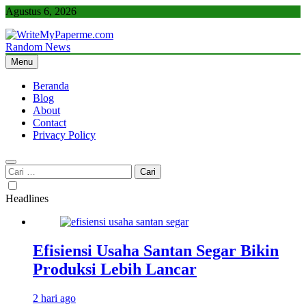
Skip
Agustus 6, 2026
to
content
Random News
WriteMyPaperme.com
Bisnis, Kuliner, Teknologi
Menu
Beranda
Blog
About
Contact
Privacy Policy
Cari
untuk:
Headlines
Efisiensi Usaha Santan Segar Bikin
Produksi Lebih Lancar
2 hari ago