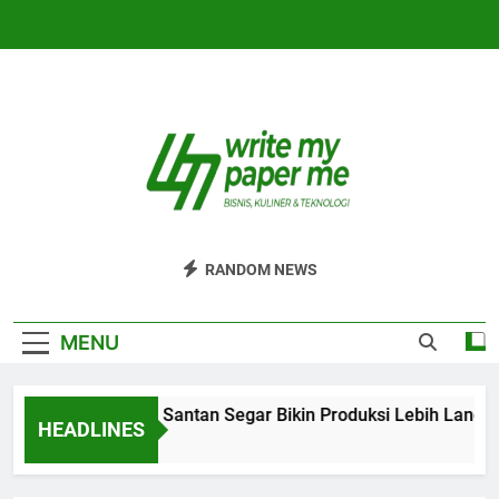
Skip
to
content
WriteMyPaperm
Bisnis, Kuliner, Teknologi
RANDOM NEWS
MENU
Efisiensi Usaha Santan Segar Bikin Produksi Lebih Lancar
HEADLINES
3 Hari Ago