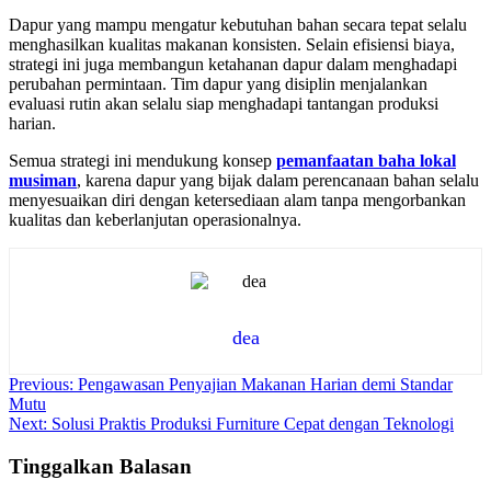
Dapur yang mampu mengatur kebutuhan bahan secara tepat selalu
menghasilkan kualitas makanan konsisten. Selain efisiensi biaya,
strategi ini juga membangun ketahanan dapur dalam menghadapi
perubahan permintaan. Tim dapur yang disiplin menjalankan
evaluasi rutin akan selalu siap menghadapi tantangan produksi
harian.
Semua strategi ini mendukung konsep
pemanfaatan baha lokal
musiman
, karena dapur yang bijak dalam perencanaan bahan selalu
menyesuaikan diri dengan ketersediaan alam tanpa mengorbankan
kualitas dan keberlanjutan operasionalnya.
dea
Navigasi
Previous:
Pengawasan Penyajian Makanan Harian demi Standar
Mutu
pos
Next:
Solusi Praktis Produksi Furniture Cepat dengan Teknologi
Tinggalkan Balasan