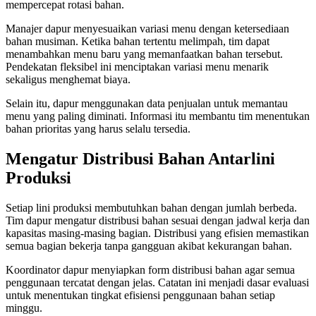
mempercepat rotasi bahan.
Manajer dapur menyesuaikan variasi menu dengan ketersediaan
bahan musiman. Ketika bahan tertentu melimpah, tim dapat
menambahkan menu baru yang memanfaatkan bahan tersebut.
Pendekatan fleksibel ini menciptakan variasi menu menarik
sekaligus menghemat biaya.
Selain itu, dapur menggunakan data penjualan untuk memantau
menu yang paling diminati. Informasi itu membantu tim menentukan
bahan prioritas yang harus selalu tersedia.
Mengatur Distribusi Bahan Antarlini
Produksi
Setiap lini produksi membutuhkan bahan dengan jumlah berbeda.
Tim dapur mengatur distribusi bahan sesuai dengan jadwal kerja dan
kapasitas masing-masing bagian. Distribusi yang efisien memastikan
semua bagian bekerja tanpa gangguan akibat kekurangan bahan.
Koordinator dapur menyiapkan form distribusi bahan agar semua
penggunaan tercatat dengan jelas. Catatan ini menjadi dasar evaluasi
untuk menentukan tingkat efisiensi penggunaan bahan setiap
minggu.