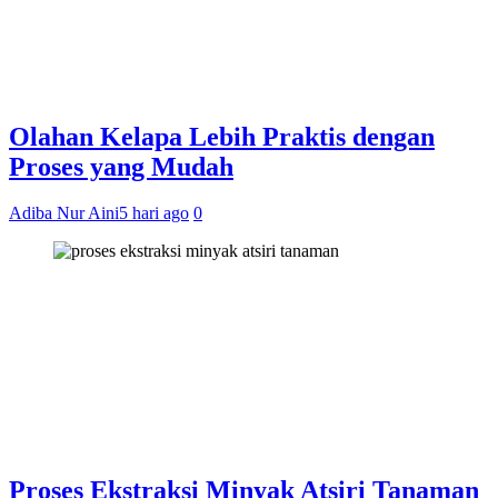
Olahan Kelapa Lebih Praktis dengan
Proses yang Mudah
Adiba Nur Aini
5 hari ago
0
Proses Ekstraksi Minyak Atsiri Tanaman