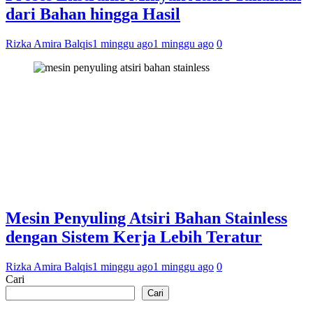
dari Bahan hingga Hasil
Rizka Amira Balqis
1 minggu ago
1 minggu ago
0
Mesin Penyuling Atsiri Bahan Stainless
dengan Sistem Kerja Lebih Teratur
Rizka Amira Balqis
1 minggu ago
1 minggu ago
0
Cari
Cari