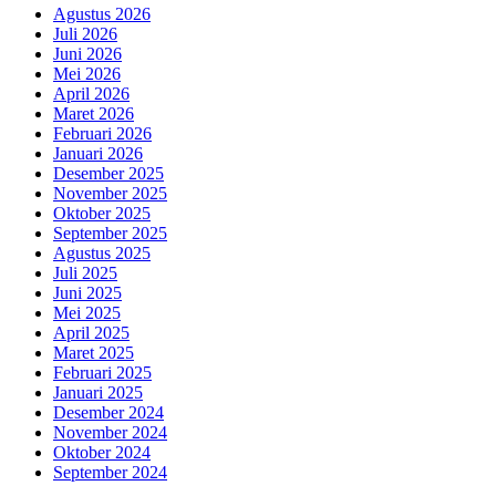
Agustus 2026
Juli 2026
Juni 2026
Mei 2026
April 2026
Maret 2026
Februari 2026
Januari 2026
Desember 2025
November 2025
Oktober 2025
September 2025
Agustus 2025
Juli 2025
Juni 2025
Mei 2025
April 2025
Maret 2025
Februari 2025
Januari 2025
Desember 2024
November 2024
Oktober 2024
September 2024