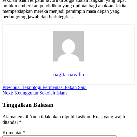
sekolah Islam terpadu favorit di Jogja adalah langkah yang tepat
untuk memberikan pendidikan yang optimal bagi anak-anak kita,
mempersiapkan mereka menjadi pemimpin masa depan yang
bertanggung jawab dan berintegritas.
nagita navalia
Navigasi
Previous:
Teknologi Fermentasi Pakan Sapi
Next:
Keunggulan Sekolah Islam
pos
Tinggalkan Balasan
Alamat email Anda tidak akan dipublikasikan.
Ruas yang wajib
ditandai
*
Komentar
*