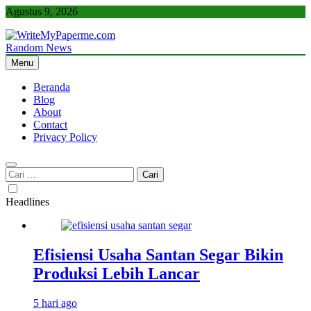
Skip
Agustus 9, 2026
to
content
Random News
WriteMyPaperme.com
Bisnis, Kuliner, Teknologi
Menu
Beranda
Blog
About
Contact
Privacy Policy
Cari
untuk:
Headlines
Efisiensi Usaha Santan Segar Bikin
Produksi Lebih Lancar
5 hari ago