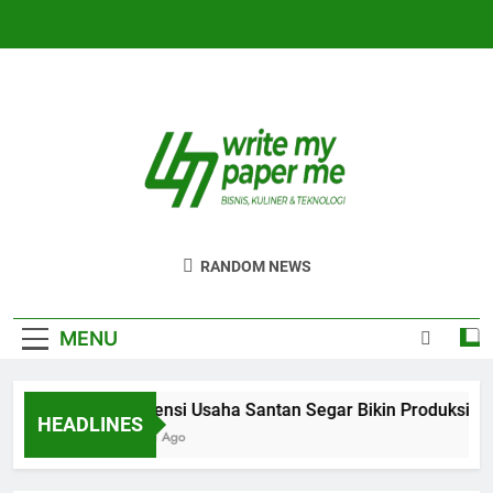
Skip
to
content
WriteMyPaperm
Bisnis, Kuliner, Teknologi
RANDOM NEWS
MENU
Efisiensi Usaha Santan Segar Bikin Produksi Leb
HEADLINES
2 Hari Ago