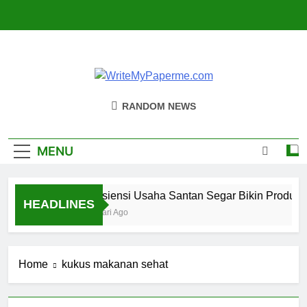
Skip
to
content
WriteMyPaperm
Bisnis, Kuliner, Teknologi
RANDOM NEWS
MENU
Efisiensi Usaha Santan Segar Bikin Produksi
HEADLINES
3 Hari Ago
Home
kukus makanan sehat