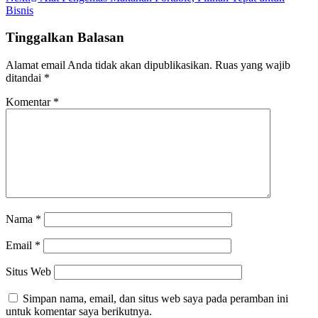
pos
Bisnis
Tinggalkan Balasan
Alamat email Anda tidak akan dipublikasikan.
Ruas yang wajib
ditandai
*
Komentar
*
Nama
*
Email
*
Situs Web
Simpan nama, email, dan situs web saya pada peramban ini
untuk komentar saya berikutnya.