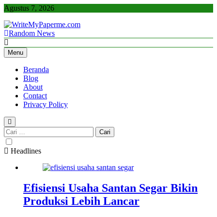
Skip
Agustus 7, 2026
to
content
Random News
WriteMyPaperme.com
Bisnis, Kuliner, Teknologi
Menu
Beranda
Blog
About
Contact
Privacy Policy
Cari
untuk:
Headlines
Efisiensi Usaha Santan Segar Bikin
Produksi Lebih Lancar