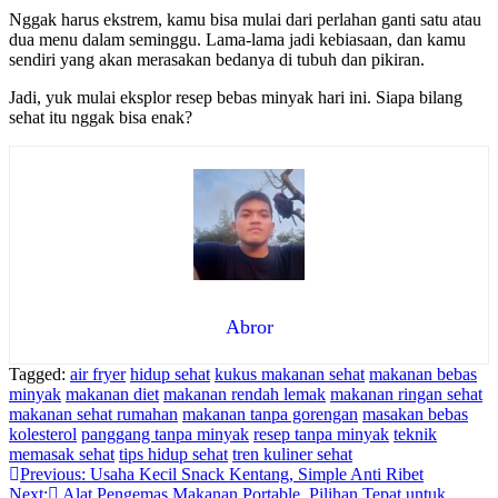
Nggak harus ekstrem, kamu bisa mulai dari perlahan ganti satu atau
dua menu dalam seminggu. Lama-lama jadi kebiasaan, dan kamu
sendiri yang akan merasakan bedanya di tubuh dan pikiran.
Jadi, yuk mulai eksplor resep bebas minyak hari ini. Siapa bilang
sehat itu nggak bisa enak?
Abror
Tagged:
air fryer
hidup sehat
kukus makanan sehat
makanan bebas
minyak
makanan diet
makanan rendah lemak
makanan ringan sehat
makanan sehat rumahan
makanan tanpa gorengan
masakan bebas
kolesterol
panggang tanpa minyak
resep tanpa minyak
teknik
memasak sehat
tips hidup sehat
tren kuliner sehat
Navigasi
Previous:
Usaha Kecil Snack Kentang, Simple Anti Ribet
Next:
Alat Pengemas Makanan Portable, Pilihan Tepat untuk