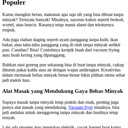
Populer
Kamu mungkin heran, makanan apa saja sih yang bisa dibuat tanpa
minyak? Ternyata banyak! Misalnya, sayuran kukus seperti brokoli,
wortel, atau buncis. Rasanya tetap manis alami dan teksturnya
empuk.
Ada juga olahan daging seperti ayam panggang tanpa kulit, ikan
bakar, atau tahu-tahu panggang yang di olah tanpa minyak sedikit
pun. Camilan? Bisa! Contohnya keripik buah dari vacuum frying
atau buah kering yang dipanggang.
Bahkan nasi goreng pun sekarang bisa di buat tanpa minyak, cukup
ditumis pakai kaldu atau air dengan wajan antilengket. Kreativitas
dalam memasak bebas minyak benar-benar bikin pilihan menu sehat
jadi makin luas.
Alat Masak yang Mendukung Gaya Bebas Minyak
Supaya masak tanpa minyak tetap praktis dan enak, penting juga
punya alat masak yang mendukung.
Vacuum fryer
misalnya, bisa
jadi andalan untuk menggoreng tanpa minyak dan hasilnya tetap
renyah.
Lalu ada steamer atau pengukus elektrik, cocok banget buat kamu