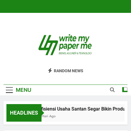
Skip
to
content
WriteMyPaperm
Bisnis, Kuliner, Teknologi
RANDOM NEWS
MENU
Efisiensi Usaha Santan Segar Bikin Produksi
HEADLINES
5 Hari Ago