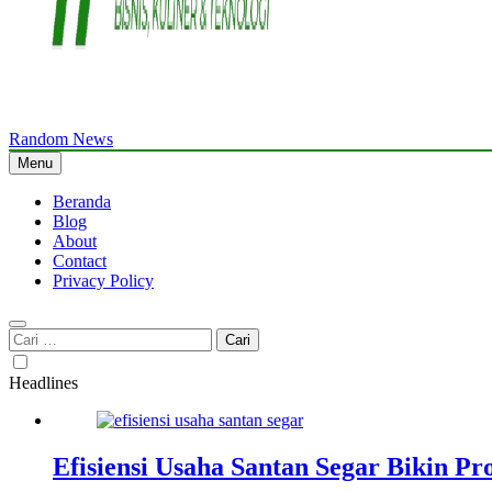
Random News
WriteMyPaperme.com
Bisnis, Kuliner, Teknologi
Menu
Beranda
Blog
About
Contact
Privacy Policy
Cari
untuk:
Headlines
Efisiensi Usaha Santan Segar Bikin P