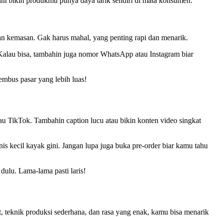
ni bikin produkmu punya daya tarik sendiri di mata konsumen.
lan kemasan. Gak harus mahal, yang penting rapi dan menarik.
. Kalau bisa, tambahin juga nomor WhatsApp atau Instagram biar
tembus pasar yang lebih luas!
au TikTok. Tambahin caption lucu atau bikin konten video singkat
nis kecil kayak gini. Jangan lupa juga buka pre-order biar kamu tahu
dulu. Lama-lama pasti laris!
, teknik produksi sederhana, dan rasa yang enak, kamu bisa menarik