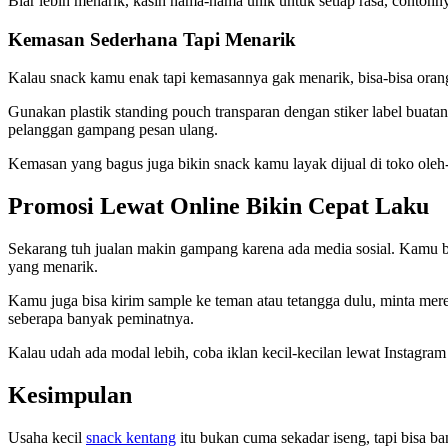
Biar lebih menarik, kasih nama-nama unik untuk setiap rasa, contoh
Kemasan Sederhana Tapi Menarik
Kalau snack kamu enak tapi kemasannya gak menarik, bisa-bisa orang 
Gunakan plastik standing pouch transparan dengan stiker label buata
pelanggan gampang pesan ulang.
Kemasan yang bagus juga bikin snack kamu layak dijual di toko oleh-o
Promosi Lewat Online Bikin Cepat Laku
Sekarang tuh jualan makin gampang karena ada media sosial. Kamu bis
yang menarik.
Kamu juga bisa kirim sample ke teman atau tetangga dulu, minta mereka
seberapa banyak peminatnya.
Kalau udah ada modal lebih, coba iklan kecil-kecilan lewat Instagram
Kesimpulan
Usaha kecil
snack kentang
itu bukan cuma sekadar iseng, tapi bisa b