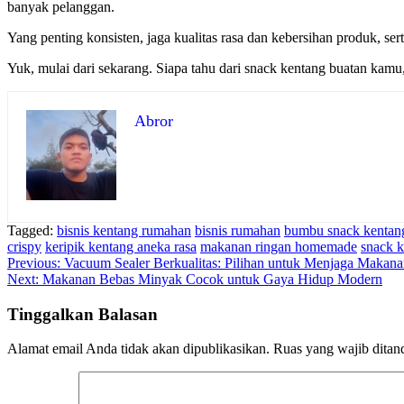
banyak pelanggan.
Yang penting konsisten, jaga kualitas rasa dan kebersihan produk, sert
Yuk, mulai dari sekarang. Siapa tahu dari snack kentang buatan kamu,
Abror
Tagged:
bisnis kentang rumahan
bisnis rumahan
bumbu snack kentan
crispy
keripik kentang aneka rasa
makanan ringan homemade
snack k
Navigasi
Previous:
Vacuum Sealer Berkualitas: Pilihan untuk Menjaga Makan
Next:
Makanan Bebas Minyak Cocok untuk Gaya Hidup Modern
pos
Tinggalkan Balasan
Alamat email Anda tidak akan dipublikasikan.
Ruas yang wajib ditan