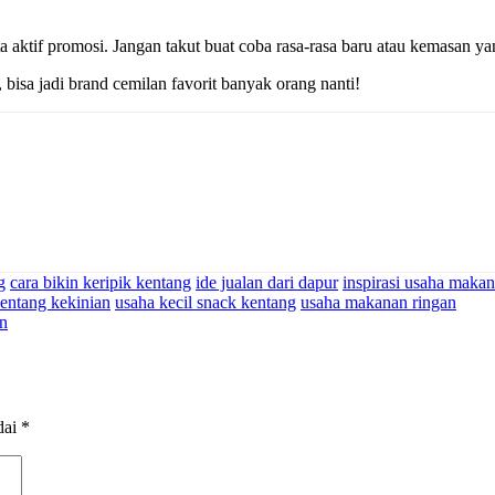
a aktif promosi. Jangan takut buat coba rasa-rasa baru atau kemasan yan
 bisa jadi brand cemilan favorit banyak orang nanti!
g
cara bikin keripik kentang
ide jualan dari dapur
inspirasi usaha maka
entang kekinian
usaha kecil snack kentang
usaha makanan ringan
an
dai
*