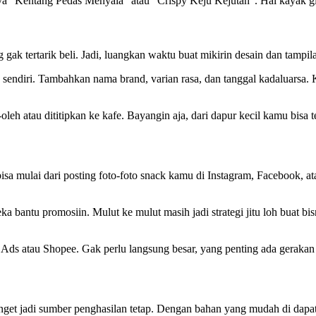
nya “Kentang Pedas Menyala” atau “Crispy Keju Kejutan”. Hal kayak gi
gak tertarik beli. Jadi, luangkan waktu buat mikirin desain dan tampi
n sendiri. Tambahkan nama brand, varian rasa, dan tanggal kadaluarsa
leh atau dititipkan ke kafe. Bayangin aja, dari dapur kecil kamu bisa 
a mulai dari posting foto-foto snack kamu di Instagram, Facebook, at
 bantu promosiin. Mulut ke mulut masih jadi strategi jitu loh buat bis
 Ads atau Shopee. Gak perlu langsung besar, yang penting ada gerakan 
anget jadi sumber penghasilan tetap. Dengan bahan yang mudah di dapat