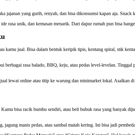
ka jajanan yang gurih, renyah, dan bisa dikonsumsi kapan aja. Snack ke
 ide rasa unik, dan kemasan menarik. Dari dapur rumah pun bisa banget
ku
u kamu jual. Bisa dalam bentuk keripik tipis, kentang spiral, stik ke
 berbagai rasa balado, BBQ, keju, atau pedas level-levelan. Tinggal 
jual lewat online atau titip ke warung dan minimarket lokal. Asalkan d
eli. Kamu bisa racik bumbu sendiri, atau beli bubuk rasa yang banyak d
g, jagung manis pedas, atau sambal matah kering. Ini bisa jadi pembeda