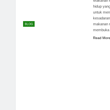
Makanan R
hidup yang
untuk men
kesadaran
makanan ri
BLOG
membuka p
Read Mor