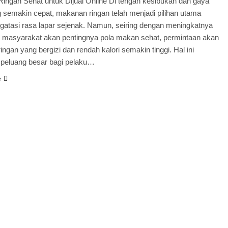
ingan Sehat untuk Dijual Online Di tengah kesibukan dan gaya
 semakin cepat, makanan ringan telah menjadi pilihan utama
gatasi rasa lapar sejenak. Namun, seiring dengan meningkatnya
 masyarakat akan pentingnya pola makan sehat, permintaan akan
ngan yang bergizi dan rendah kalori semakin tinggi. Hal ini
eluang besar bagi pelaku…
e