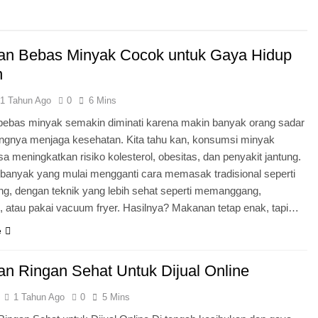
n Bebas Minyak Cocok untuk Gaya Hidup
n
1 Tahun Ago
0
6 Mins
ebas minyak semakin diminati karena makin banyak orang sadar
ingnya menjaga kesehatan. Kita tahu kan, konsumsi minyak
isa meningkatkan risiko kolesterol, obesitas, dan penyakit jantung.
banyak yang mulai mengganti cara memasak tradisional seperti
g, dengan teknik yang lebih sehat seperti memanggang,
 atau pakai vacuum fryer. Hasilnya? Makanan tetap enak, tapi…
e
n Ringan Sehat Untuk Dijual Online
1 Tahun Ago
0
5 Mins