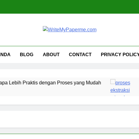
iteMyPaperme.com
iner, Teknologi
ANDA
BLOG
ABOUT
CONTACT
PRIVACY POLIC
ih Praktis dengan Proses yang Mudah
Proses
1 Mingg