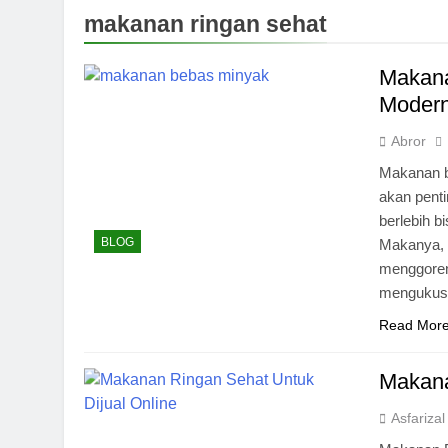
makanan ringan sehat
Makana
Moder
Abror
Makanan b
akan pent
berlebih b
BLOG
Makanya, 
menggoren
mengukus,
Read Mor
Makana
Asfarizal