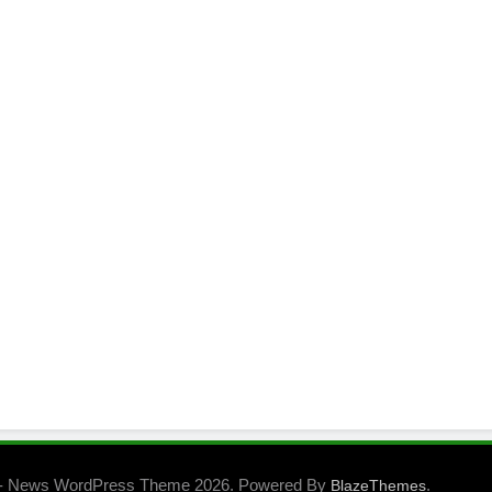
- News WordPress Theme 2026. Powered By
.
BlazeThemes