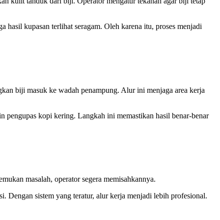
kulit tanduk dari biji. Operator mengatur tekanan agar biji tetap
 hasil kupasan terlihat seragam. Oleh karena itu, proses menjadi
angkan biji masuk ke wadah penampung. Alur ini menjaga area kerja
in pengupas kopi kering. Langkah ini memastikan hasil benar-benar
ditemukan masalah, operator segera memisahkannya.
. Dengan sistem yang teratur, alur kerja menjadi lebih profesional.