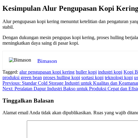
Kesimpulan Alur Pengupasan Kopi Kerin
Alur pengupasan kopi kering menuntut ketelitian dan pengaturan yang 
stabil.
Dengan dukungan mesin pengupas kopi kering, proses hulling berjalan
meningkatkan daya saing di pasar kopi.
Bimason
Tagged:
alur pengupasan kopi kering
huller kopi
industri kopi
Kopi Be
produksi green bean
proses hulling kopi
sortasi kopi
teknologi kopi
u
Navigasi
Previous:
Standar Cold Storage Industri untuk Kualitas dan Keamana
Next:
Peralatan Dapur Industri Bakso untuk Produksi Cepat dan Efisi
pos
Tinggalkan Balasan
Alamat email Anda tidak akan dipublikasikan.
Ruas yang wajib ditan