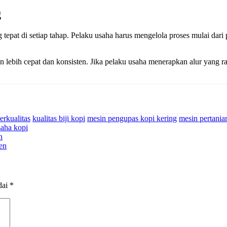
g
tepat di setiap tahap. Pelaku usaha harus mengelola proses mulai dari 
 lebih cepat dan konsisten. Jika pelaku usaha menerapkan alur yang ra
rkualitas
kualitas biji kopi
mesin pengupas kopi kering
mesin pertania
saha kopi
n
en
dai
*