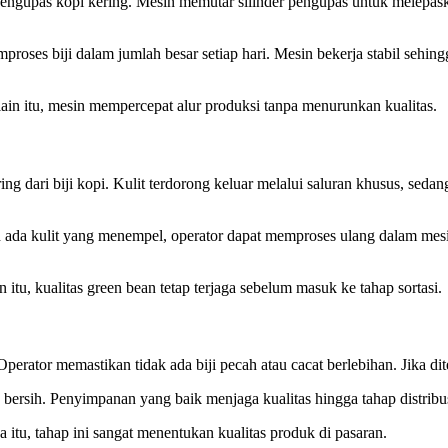
engupas kopi kering. Mesin memutar silinder pengupas untuk melepaskan 
ses biji dalam jumlah besar setiap hari. Mesin bekerja stabil sehingga
ain itu, mesin mempercepat alur produksi tanpa menurunkan kualitas.
ing dari biji kopi. Kulit terdorong keluar melalui saluran khusus, sed
h ada kulit yang menempel, operator dapat memproses ulang dalam mes
itu, kualitas green bean tetap terjaga sebelum masuk ke tahap sortasi.
 Operator memastikan tidak ada biji pecah atau cacat berlebihan. Jika 
bersih. Penyimpanan yang baik menjaga kualitas hingga tahap distribusi
 itu, tahap ini sangat menentukan kualitas produk di pasaran.