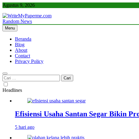
Skip
Agustus 9, 2026
to
content
Random News
WriteMyPaperme.com
Bisnis, Kuliner, Teknologi
Menu
Beranda
Blog
About
Contact
Privacy Policy
Cari
untuk:
Headlines
Efisiensi Usaha Santan Segar Bikin P
5 hari ago